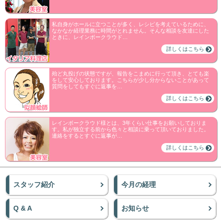
私自身がホールに立つことが多く、レシピを考えているために、
なかなか経理業務に時間がとれません。そんな相談を友達にした
ときに、レインボークラウド…
詳しくはこちら
殆ど丸投げの状態ですが、報告をこまめに行って頂き、とても楽
をして安心しております。こちらが少し分からないことがあって
質問をしてもすぐに返事を…
詳しくはこちら
レインボークラウド様とは、3年くらい仕事をお願いしておりま
す。私が独立する前から色々と相談に乗って頂いておりました。
連絡をするとすぐに返事が…
詳しくはこちら
スタッフ紹介
今月の経理
Q & A
お知らせ