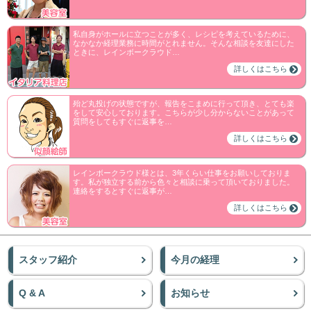
私自身がホールに立つことが多く、レシピを考えているために、
なかなか経理業務に時間がとれません。そんな相談を友達にした
ときに、レインボークラウド…
詳しくはこちら
殆ど丸投げの状態ですが、報告をこまめに行って頂き、とても楽
をして安心しております。こちらが少し分からないことがあって
質問をしてもすぐに返事を…
詳しくはこちら
レインボークラウド様とは、3年くらい仕事をお願いしておりま
す。私が独立する前から色々と相談に乗って頂いておりました。
連絡をするとすぐに返事が…
詳しくはこちら
スタッフ紹介
今月の経理
Q & A
お知らせ