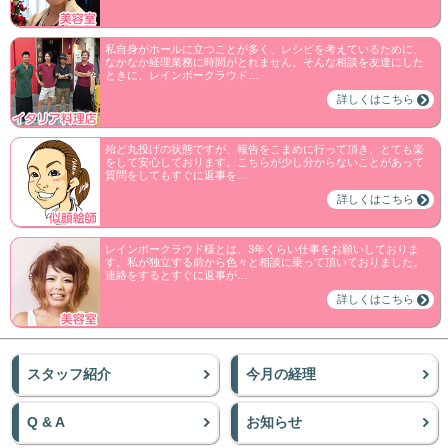
私自身がホールに立つことが多く、レシピを考えているために、
なかなか経理業務に時間がとれません。そんな相談を友達にした
ときに、レインボークラウド…
詳しくはこちら
殆ど丸投げの状態ですが、報告をこまめに行って頂き、とても楽
をして安心しております。こちらが少し分からないことがあって
質問をしてもすぐに返事を…
詳しくはこちら
レインボークラウド様とは、3年くらい仕事をお願いしておりま
す。私が独立する前から色々と相談に乗って頂いておりました。
連絡をするとすぐに返事が…
詳しくはこちら
スタッフ紹介
今月の経理
Q & A
お知らせ