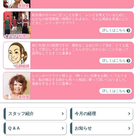
私自身がホールに立つことが多く、レシピを考えているために、
なかなか経理業務に時間がとれません。そんな相談を友達にした
ときに、レインボークラウド…
詳しくはこちら
殆ど丸投げの状態ですが、報告をこまめに行って頂き、とても楽
をして安心しております。こちらが少し分からないことがあって
質問をしてもすぐに返事を…
詳しくはこちら
レインボークラウド様とは、3年くらい仕事をお願いしておりま
す。私が独立する前から色々と相談に乗って頂いておりました。
連絡をするとすぐに返事が…
詳しくはこちら
スタッフ紹介
今月の経理
Q & A
お知らせ