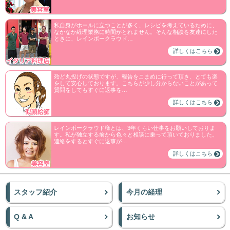
私自身がホールに立つことが多く、レシピを考えているために、
なかなか経理業務に時間がとれません。そんな相談を友達にした
ときに、レインボークラウド…
詳しくはこちら
殆ど丸投げの状態ですが、報告をこまめに行って頂き、とても楽
をして安心しております。こちらが少し分からないことがあって
質問をしてもすぐに返事を…
詳しくはこちら
レインボークラウド様とは、3年くらい仕事をお願いしておりま
す。私が独立する前から色々と相談に乗って頂いておりました。
連絡をするとすぐに返事が…
詳しくはこちら
スタッフ紹介
今月の経理
Q & A
お知らせ