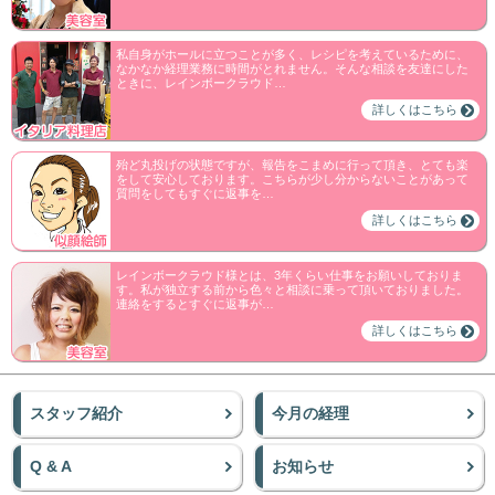
私自身がホールに立つことが多く、レシピを考えているために、
なかなか経理業務に時間がとれません。そんな相談を友達にした
ときに、レインボークラウド…
詳しくはこちら
殆ど丸投げの状態ですが、報告をこまめに行って頂き、とても楽
をして安心しております。こちらが少し分からないことがあって
質問をしてもすぐに返事を…
詳しくはこちら
レインボークラウド様とは、3年くらい仕事をお願いしておりま
す。私が独立する前から色々と相談に乗って頂いておりました。
連絡をするとすぐに返事が…
詳しくはこちら
スタッフ紹介
今月の経理
Q & A
お知らせ