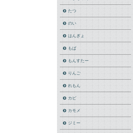
たつ
のい
はんぎょ
もぱ
もんすたー
りんご
れもん
カピ
カモメ
ジミー