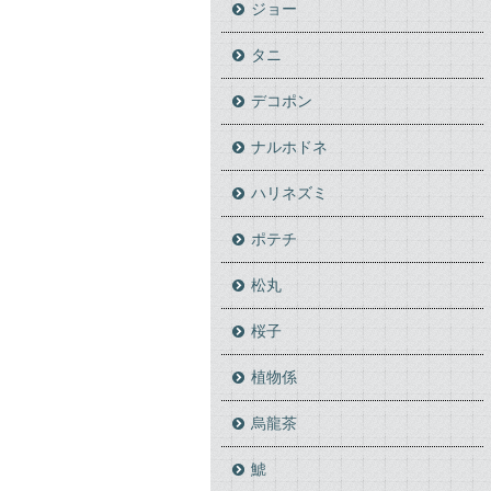
ジョー
タニ
デコポン
ナルホドネ
ハリネズミ
ポテチ
松丸
桜子
植物係
烏龍茶
鯱