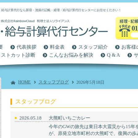
、給与計算代行なら新宿・池袋の記帳・経理・給与計算代行センターにお任せください！
01
要
代表挨拶
料金表
スタッフ紹介
お客様
コストカット診断
こんなお悩みを解決
Q & A
HOME
スタッフブログ
2026年5月18日
スタッフブログ
2026.05.18
大熊町いちごカレー
今年のGWの旅先は東日本大震災から15年
が、原発立地市町村の大熊町で、復興の歩