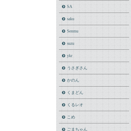
SA
saku
Senmu
suzu
ykr
うさぎさん
かのん
くまどん
くるレオ
こめ
ごまちゃん