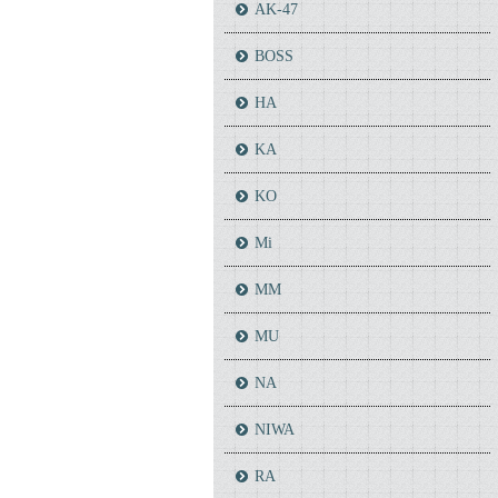
AK-47
BOSS
HA
KA
KO
Mi
MM
MU
NA
NIWA
RA