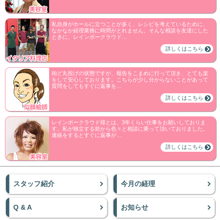
私自身がホールに立つことが多く、レシピを考えているために、
なかなか経理業務に時間がとれません。そんな相談を友達にした
ときに、レインボークラウド…
詳しくはこちら
殆ど丸投げの状態ですが、報告をこまめに行って頂き、とても楽
をして安心しております。こちらが少し分からないことがあって
質問をしてもすぐに返事を…
詳しくはこちら
レインボークラウド様とは、3年くらい仕事をお願いしておりま
す。私が独立する前から色々と相談に乗って頂いておりました。
連絡をするとすぐに返事が…
詳しくはこちら
スタッフ紹介
今月の経理
Q & A
お知らせ