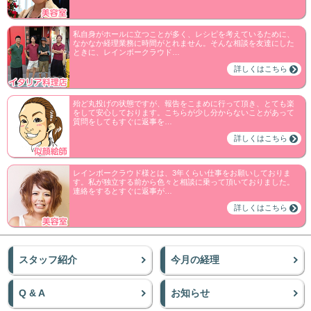
私自身がホールに立つことが多く、レシピを考えているために、
なかなか経理業務に時間がとれません。そんな相談を友達にした
ときに、レインボークラウド…
詳しくはこちら
殆ど丸投げの状態ですが、報告をこまめに行って頂き、とても楽
をして安心しております。こちらが少し分からないことがあって
質問をしてもすぐに返事を…
詳しくはこちら
レインボークラウド様とは、3年くらい仕事をお願いしておりま
す。私が独立する前から色々と相談に乗って頂いておりました。
連絡をするとすぐに返事が…
詳しくはこちら
スタッフ紹介
今月の経理
Q & A
お知らせ