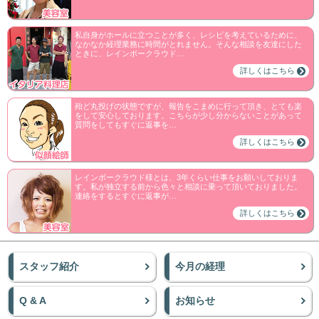
私自身がホールに立つことが多く、レシピを考えているために、
なかなか経理業務に時間がとれません。そんな相談を友達にした
ときに、レインボークラウド…
詳しくはこちら
殆ど丸投げの状態ですが、報告をこまめに行って頂き、とても楽
をして安心しております。こちらが少し分からないことがあって
質問をしてもすぐに返事を…
詳しくはこちら
レインボークラウド様とは、3年くらい仕事をお願いしておりま
す。私が独立する前から色々と相談に乗って頂いておりました。
連絡をするとすぐに返事が…
詳しくはこちら
スタッフ紹介
今月の経理
Q & A
お知らせ