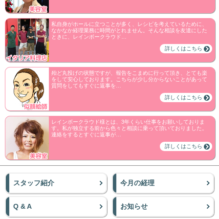
私自身がホールに立つことが多く、レシピを考えているために、
なかなか経理業務に時間がとれません。そんな相談を友達にした
ときに、レインボークラウド…
詳しくはこちら
殆ど丸投げの状態ですが、報告をこまめに行って頂き、とても楽
をして安心しております。こちらが少し分からないことがあって
質問をしてもすぐに返事を…
詳しくはこちら
レインボークラウド様とは、3年くらい仕事をお願いしておりま
す。私が独立する前から色々と相談に乗って頂いておりました。
連絡をするとすぐに返事が…
詳しくはこちら
スタッフ紹介
今月の経理
Q & A
お知らせ