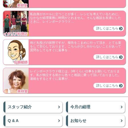
私自身がホールに立つことが多く、レシピを考えているために、
なかなか経理業務に時間がとれません。そんな相談を友達にした
ときに、レインボークラウド…
詳しくはこちら
殆ど丸投げの状態ですが、報告をこまめに行って頂き、とても楽
をして安心しております。こちらが少し分からないことがあって
質問をしてもすぐに返事を…
詳しくはこちら
レインボークラウド様とは、3年くらい仕事をお願いしておりま
す。私が独立する前から色々と相談に乗って頂いておりました。
連絡をするとすぐに返事が…
詳しくはこちら
スタッフ紹介
今月の経理
Q & A
お知らせ