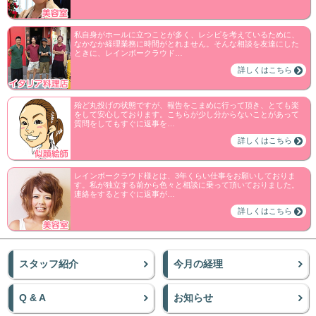
私自身がホールに立つことが多く、レシピを考えているために、
なかなか経理業務に時間がとれません。そんな相談を友達にした
ときに、レインボークラウド…
詳しくはこちら
殆ど丸投げの状態ですが、報告をこまめに行って頂き、とても楽
をして安心しております。こちらが少し分からないことがあって
質問をしてもすぐに返事を…
詳しくはこちら
レインボークラウド様とは、3年くらい仕事をお願いしておりま
す。私が独立する前から色々と相談に乗って頂いておりました。
連絡をするとすぐに返事が…
詳しくはこちら
スタッフ紹介
今月の経理
Q & A
お知らせ