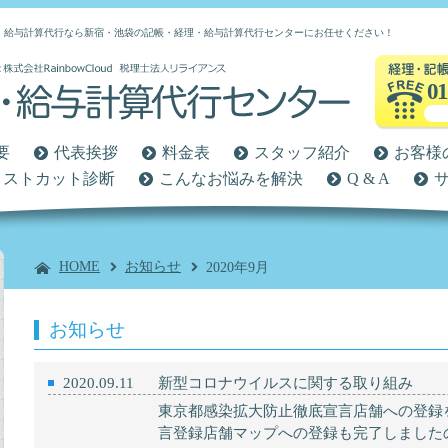
、給与計算代行なら新宿・池袋の記帳・経理・給与計算代行センターにお任せください！
01
要
代表挨拶
料金表
スタッフ紹介
お客様
コストカット診断
こんなお悩みを解決
Q & A
HOME
お知らせ
2020年9月
お知らせ
2020.09.11
新型コロナウイルスに関する取り組み
東京都感染拡大防止徹底宣言店舗への登録
言登録店舗マップへの登録も完了しましたの