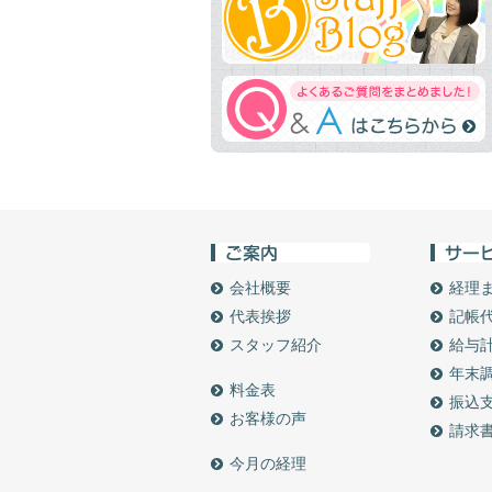
会社概要
経理
代表挨拶
記帳
スタッフ紹介
給与
年末
料金表
振込
お客様の声
請求
今月の経理