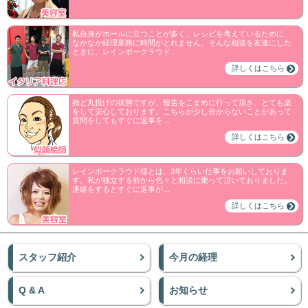
私自身がホールに立つことが多く、レシピを考えているために、
なかなか経理業務に時間がとれません。そんな相談を友達にした
ときに、レインボークラウド…
詳しくはこちら
殆ど丸投げの状態ですが、報告をこまめに行って頂き、とても楽
をして安心しております。こちらが少し分からないことがあって
質問をしてもすぐに返事を…
詳しくはこちら
レインボークラウド様とは、3年くらい仕事をお願いしておりま
す。私が独立する前から色々と相談に乗って頂いておりました。
連絡をするとすぐに返事が…
詳しくはこちら
スタッフ紹介
今月の経理
Q & A
お知らせ